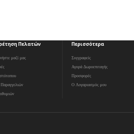
ρέτηση Πελατών
Περισσότερα
νήστε μαζί μας
Συγγραφείς
φές
Αγορά Δωροεπιταγής
στότοπου
Προσφορές
 Παραγγελιών
Ο Λογαριασμός μου
ιθυμιών