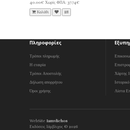
40.00€
Χωρίς ΦΠΑ: 37.74€
Καλάθι
Πληροφορίες
Εξυπη
Τρόποι πληρωμής
Επικοινω
Η εταιρία
Επιστρο
Τρόποι Αποστολής
Χάρτης Ι
Δήλωση απορρήτου
Ιστορικό
Όροι χρήσης
Λίστα Επ
WebSite
Iamvlichos
Εκδόσεις Ιάμβλιχος © 2026