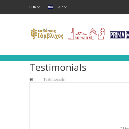
EUR
El-Gr
Testimonials
Testimonials
" Όπο