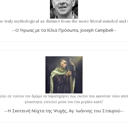
he truly mythological as distinct from the more literal-minded and
--Ο Ήρωας με τα Χίλια Πρόσωπα, Joseph Campbell--
δεύει σε τούτον τον δρόμο να παρατηρήσει πως εκείνο που φαινόταν τόσο από
γλυκύτητα, επιτελεί μέσα του ένα μεγάλο καλό."
--Η Σκοτεινή Νύχτα της Ψυχής, Αγ. Ιωάννης του Σταυρού--