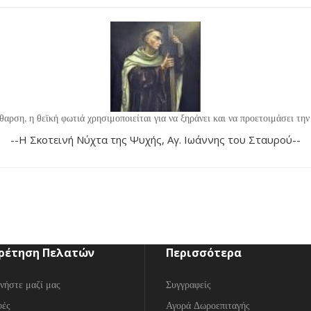
θαρση, η θεϊκή φωτιά χρησιμοποιείται για να ξηράνει και να προετοιμάσει την 
--Η Σκοτεινή Νύχτα της Ψυχής, Αγ. Ιωάννης του Σταυρού--
ρέτηση Πελατών
Περισσότερα
νήστε μαζί μας
Συγγραφείς
φές
Αγορά Δωροεπιταγής