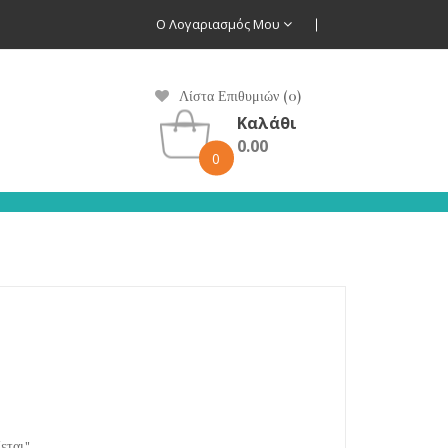
Ο Λογαριασμός Μου
Λίστα Επιθυμιών (0)
Καλάθι
0.00
0
εται."