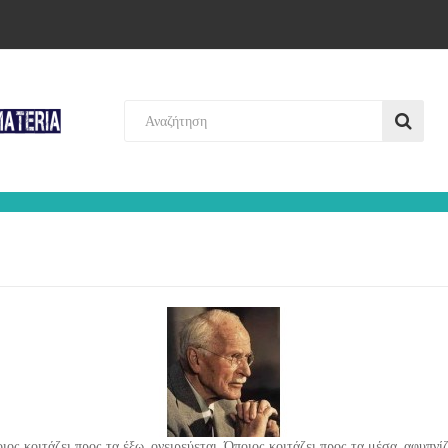
ιος κοιτάζει προς τα έξω, ονειρεύεται. Όποιος κοιτάζει προς τα μέσα, αφυπνίζ