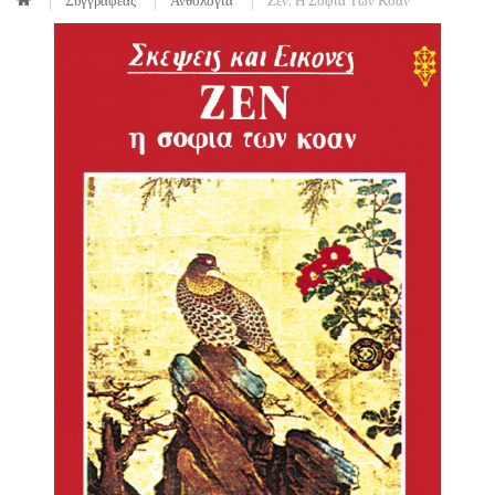
Συγγραφέας
Ανθολογία
Ζεν: Η Σοφία Των Κόαν