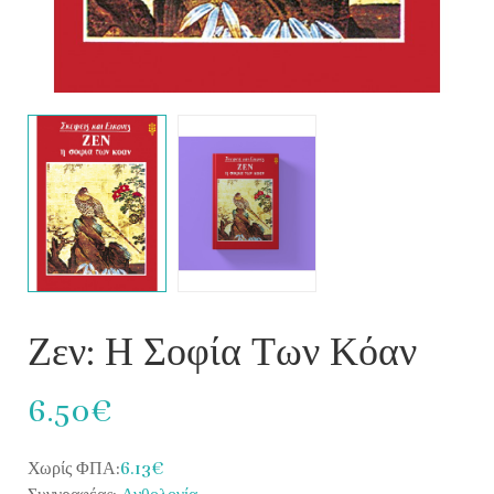
Ζεν: Η Σοφία Των Κόαν
6.50€
Χωρίς ΦΠΑ:
6.13€