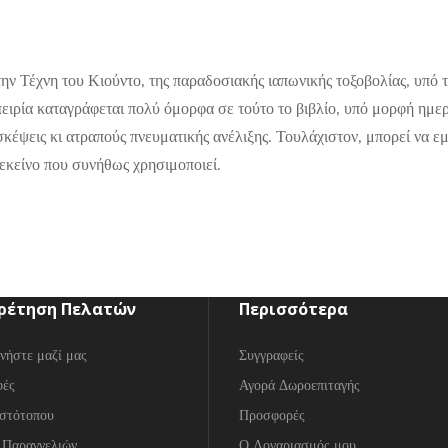
την Τέχνη του Κιούντο, της παραδοσιακής ιαπωνικής τοξοβολίας, υπό
μπειρία καταγράφεται πολύ όμορφα σε τούτο το βιβλίο, υπό μορφή ημ
κέψεις κι ατραπούς πνευματικής ανέλιξης. Τουλάχιστον, μπορεί να εμ
εκείνο που συνήθως χρησιμοποιεί.
ρέτηση Πελατών
Περισσότερα
νήστε μαζί μας
Συγγραφείς
φές
Αγορά Δωροεπιταγής
στότοπου
Προσφορές
 Παραγγελιών
Ο Λογαριασμός μου