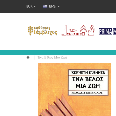
EUR
El-Gr
Ένα Βέλος, Μια Ζωή