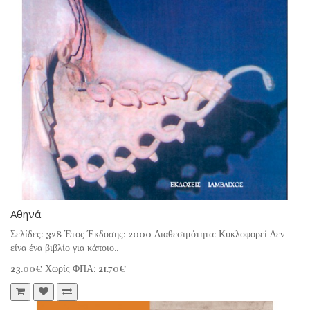
Αθηνά
Σελίδες: 328 Έτος Έκδοσης: 2000 Διαθεσιμότητα: Κυκλοφορεί Δεν
είνα ένα βιβλίο για κάποιο..
23.00€
Χωρίς ΦΠΑ: 21.70€