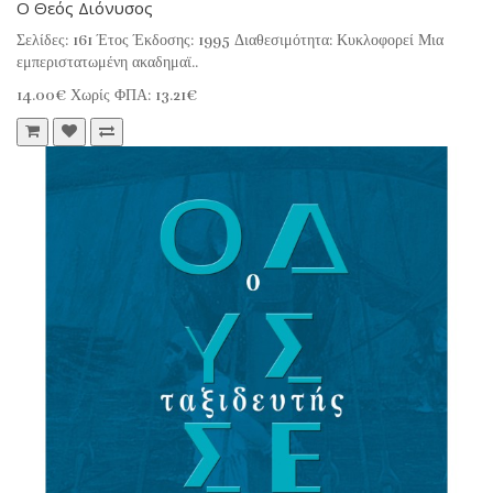
Ο Θεός Διόνυσος
Σελίδες: 161 Έτος Έκδοσης: 1995 Διαθεσιμότητα: Κυκλοφορεί Μια
εμπεριστατωμένη ακαδημαϊ..
14.00€
Χωρίς ΦΠΑ: 13.21€