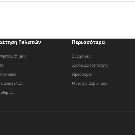
ρέτηση Πελατών
Περισσότερα
νήστε μαζί μας
Συγγραφείς
φές
Αγορά Δωροεπιταγής
στότοπου
Προσφορές
 Παραγγελιών
Ο Λογαριασμός μου
ιθυμιών