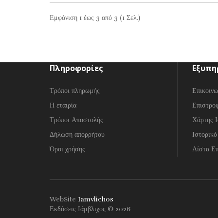
Εμφάνιση 1 έως 3 από 3 (1 Σελ.)
Πληροφορίες
Εξυπη
Τρόποι πληρωμής
Επικοινω
Η εταιρία
Επιστρο
Τρόποι Αποστολής
Χάρτης Ι
Δήλωση απορρήτου
Ιστορικό
Όροι χρήσης
Λίστα Επ
WebSite
Iamvlichos
Εκδόσεις Ιάμβλιχος © 2026