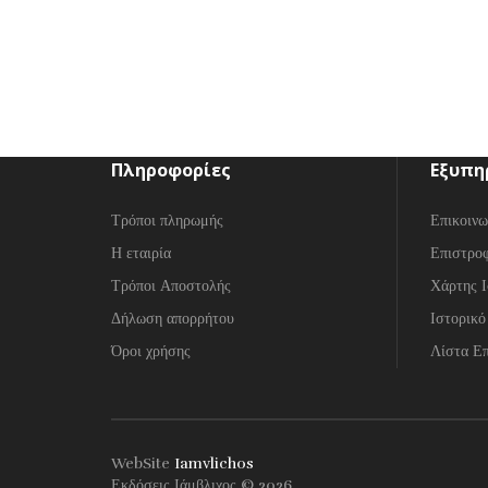
Πληροφορίες
Εξυπη
Τρόποι πληρωμής
Επικοινω
Η εταιρία
Επιστρο
Τρόποι Αποστολής
Χάρτης Ι
Δήλωση απορρήτου
Ιστορικό
Όροι χρήσης
Λίστα Επ
WebSite
Iamvlichos
Εκδόσεις Ιάμβλιχος © 2026