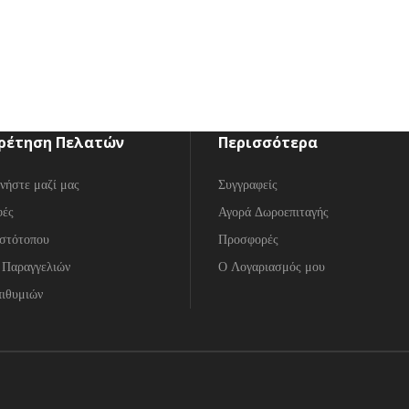
ρέτηση Πελατών
Περισσότερα
νήστε μαζί μας
Συγγραφείς
φές
Αγορά Δωροεπιταγής
στότοπου
Προσφορές
 Παραγγελιών
Ο Λογαριασμός μου
ιθυμιών