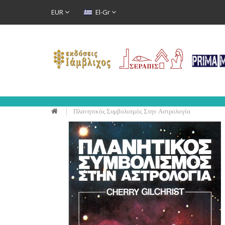
EUR
El-Gr
Πλανητικός Συμβολισμός Στην Αστρολογία