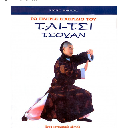
Τάι Τσι Τσουάν