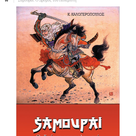
Σαμουράι: Ο Δρόμος Του Πολεμιστή